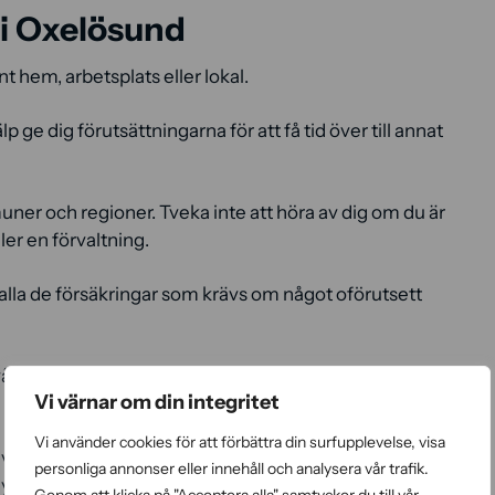
 i Oxelösund
nt hem, arbetsplats eller lokal.
 ge dig förutsättningarna för att få tid över till annat
ner och regioner. Tveka inte att höra av dig om du är
ler en förvaltning.
 alla de försäkringar som krävs om något oförutsett
år hemsida. Det går också bra att ringa oss, mejla till
Vi värnar om din integritet
Vi använder cookies för att förbättra din surfupplevelse, visa
rivatpersoner med 50% tack vare RUT-avdraget, vilket
personliga annonser eller innehåll och analysera vår trafik.
myndigheten.