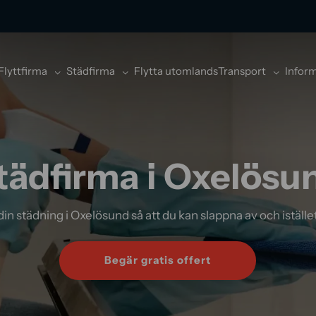
Flyttfirma
Städfirma
Flytta utomlands
Transport
Infor
tädfirma i Oxelösu
in städning i Oxelösund så att du kan slappna av och istället f
Begär gratis offert