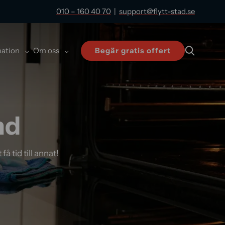
010 – 160 40 70
|
support@flytt-stad.se
mation
Om oss
Begär gratis offert
nd
å tid till annat!