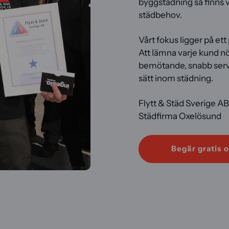
byggstädning så finns v
städbehov.
Vårt fokus ligger på ett
Att lämna varje kund nö
bemötande, snabb servi
sätt inom städning.
Flytt & Städ Sverige A
Städfirma Oxelösund
Begär gratis o