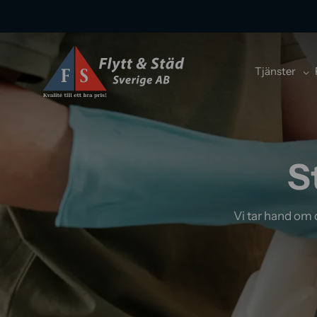
Tjänster
S
Vi tar hand om d