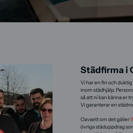
Städfirma i
Vi har en fin och dukti
inom städhjälp. Person
så att ni kan känna er t
Vi garanterar en städni
Oavsett om det gäller
f
övriga städuppdrag som