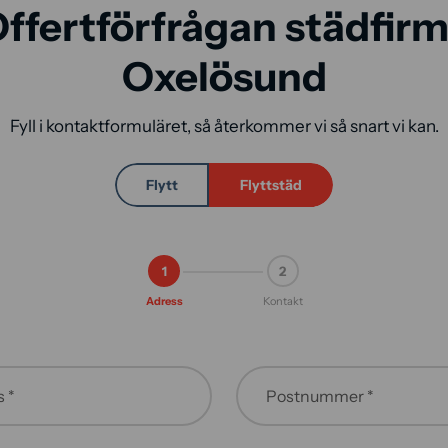
ffertförfrågan städfir
Oxelösund
Fyll i kontaktformuläret, så återkommer vi så snart vi kan.
Flytt
Flyttstäd
1
2
Adress
Kontakt
 *
Postnummer *