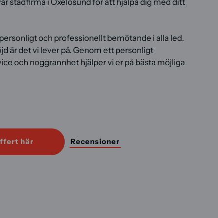
år städfirma i Oxelösund för att hjälpa dig med ditt
 personligt och professionellt bemötande i alla led.
jd är det vi lever på. Genom ett personligt
ce och noggrannhet hjälper vi er på bästa möjliga
B
ffert här
Recensioner