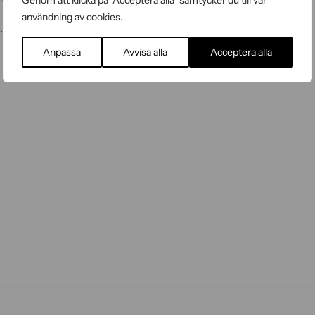
Genom att klicka på "Acceptera alla" samtycker du till vår
användning av cookies.
.
Anpassa
Avvisa alla
Acceptera alla