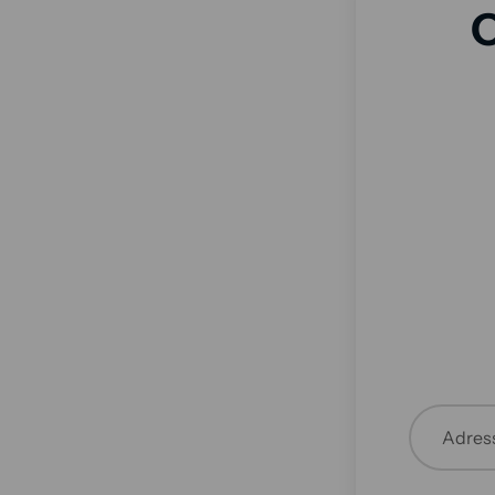
O
Adress