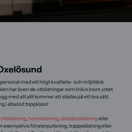
 Oxelösund
g personal med ett högt kvalitets- och miljötänk
alen har även de utbildningar som krävs inom yrket
rygg med att allt kommer att städas på ett bra sätt.
ng i absolut toppklass!
lyttstädning
,
hemstädning
,
dödsbostädning
eller
 exempelvis fönsterputsning, trappstädning eller