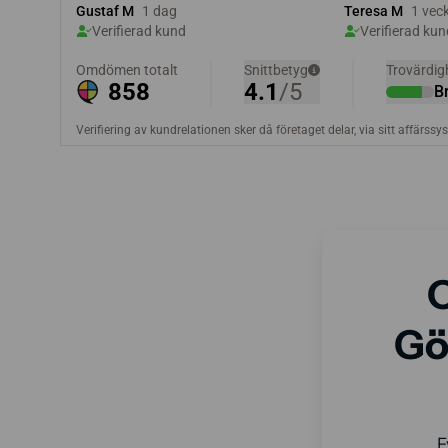
O
Göt
F