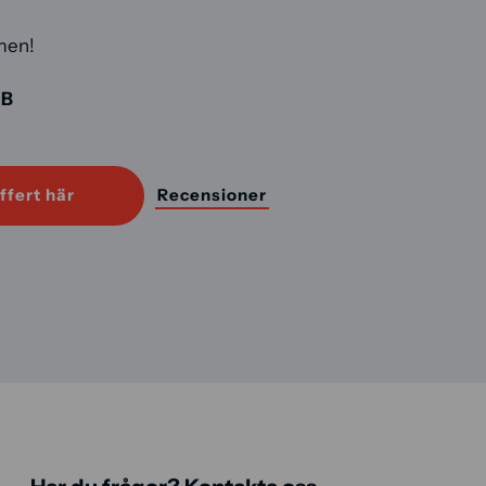
men!
AB
ffert här
Recensioner