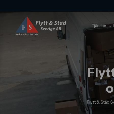
Tjänster
Flyt
o
Flytt & Städ S