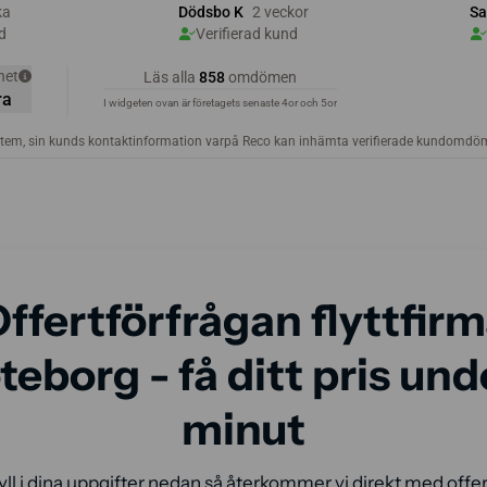
ffertförfrågan flyttfir
eborg - få ditt pris und
minut
yll i dina uppgifter nedan så återkommer vi direkt med offer