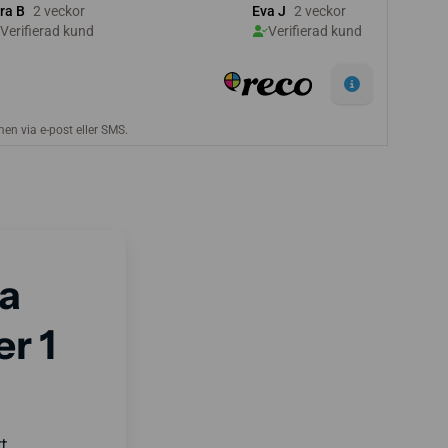
ma
er 1
t.