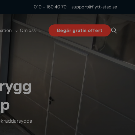
010 – 160 40 70
|
support@flytt-stad.se
mation
Om oss
Begär gratis offert
trygg
lp
 skräddarsydda