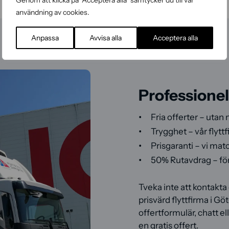
Genom att klicka på "Acceptera alla" samtycker du till vår
användning av cookies.
Anpassa
Avvisa alla
Acceptera alla
Professionel
Fria offerter – utan
Trygghet – vår flytt
Prisgaranti – vi matc
50% Rutavdrag – för 
Tveka inte att kontakta 
prisvärd flyttfirma i G
offertformulär, chatt e
en gratis offert.