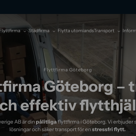
Flyttfirma
Städfirma
Flytta utomlands
Transport
Infor
Flyttfirma Göteborg
tfirma Göteborg – 
ch effektiv flytthjä
verige AB är din
pålitliga
flyttfirma i Göteborg. Vi erbjuder
lösningar och säker transport för en
stressfri flytt.