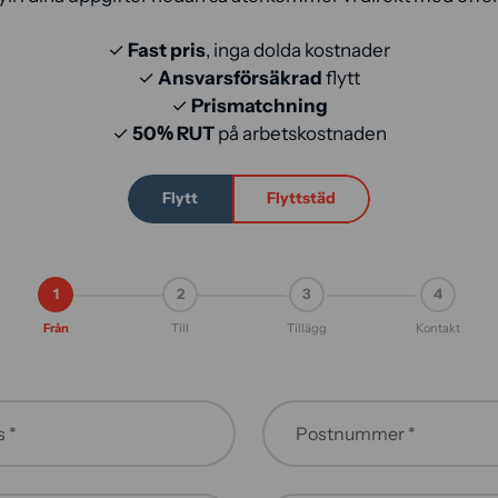
✓
Fast pris
, inga dolda kostnader
✓
Ansvarsförsäkrad
flytt
✓
Prismatchning
✓
50% RUT
på arbetskostnaden
Flytt
Flyttstäd
1
2
3
4
Från
Till
Tillägg
Kontakt
 *
Postnummer *