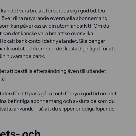
kan det vara bra att förbereda sig i god tid. Du
e över dina nuvarande eventuella abonnemang,
 som kan påverkas av din utomlandsflytt. Om du
 kan det kanske vara bra att se över vilka
ll lokalt bankkonto i det nya landet. Ska pengar
ya bankkontot och kommer det kosta dig något för att
din nuvarande bank.
det att beställa eftersändning även till utlandet
s).
stiden för ditt pass går ut och förnya i god tid om det
dina befintliga abonnemang och avsluta de som du
sätta använda – så att du slipper onödiga löpande
ets- och