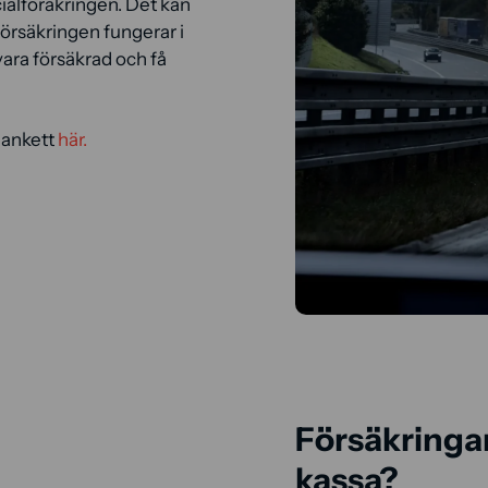
cialföräkringen. Det kan
lförsäkringen fungerar i
 vara försäkrad och få
lankett
här.
Försäkringar
kassa?