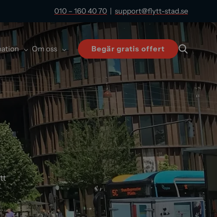
010 – 160 40 70
|
support@flytt-stad.se
mation
Om oss
Begär gratis offert
tt