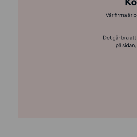
Ko
Vår firma är b
Det går bra att
på sidan,