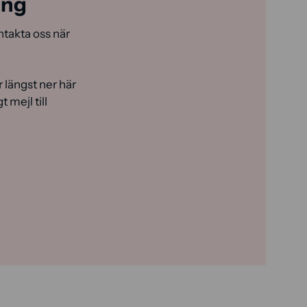
ing
ontakta oss när
r längst ner här
t mejl till