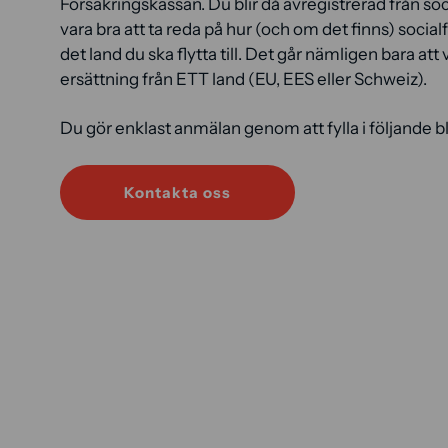
Försäkringskassan. Du blir då avregistrerad från so
vara bra att ta reda på hur (och om det finns) socia
det land du ska flytta till. Det går nämligen bara att
ersättning från ETT land (EU, EES eller Schweiz).
Du gör enklast anmälan genom att fylla i följande b
Kontakta oss