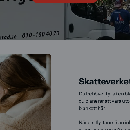
Skatteverket
Du behöver fylla i en b
du planerar att vara ut
blankett här.
När din flyttanmälan i
vilken sedan också vid