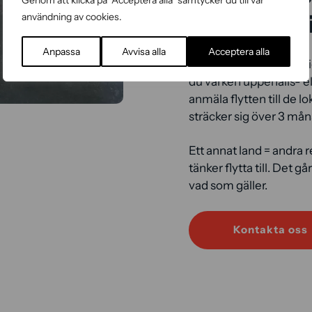
Genom att klicka på "Acceptera alla" samtycker du till vår
uppehållst
användning av cookies.
Anpassa
Avvisa alla
Acceptera alla
När du flyttar från Sver
du varken uppehålls- el
anmäla flytten till de
sträcker sig över 3 mån
Ett annat land = andra r
tänker flytta till. Det 
vad som gäller.
Kontakta oss