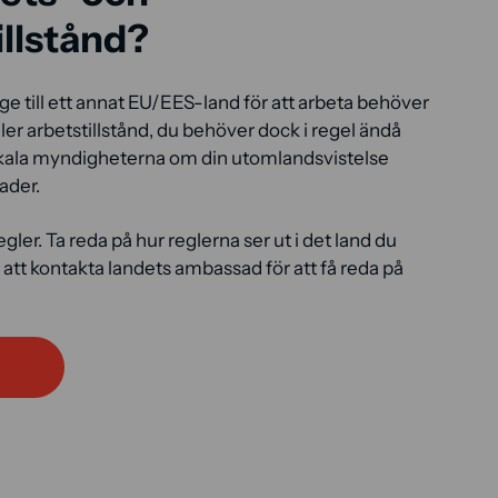
illstånd?
ige till ett annat EU/EES-land för att arbeta behöver
ler arbetstillstånd, du behöver dock i regel ändå
 lokala myndigheterna om din utomlandsvistelse
ader.
egler. Ta reda på hur reglerna ser ut i det land du
går att kontakta landets ambassad för att få reda på