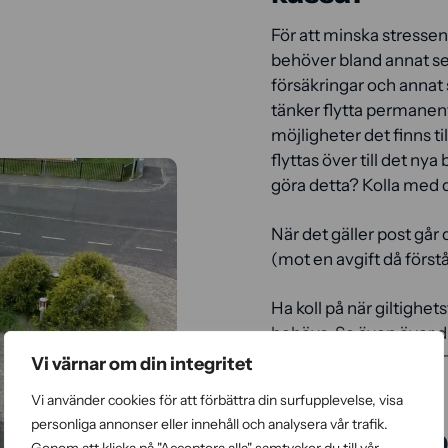
För att minska stressen 
behöver bland annat s
försäkringar och annat
tänker flytta permanent
möjligheter det finns ti
flyttas över till det n
göra detta? Kolla med 
När det gäller post går 
(mot en avgift då förstå
Ha koll på när giltighet
behövs. Se även över 
inte kommer kunna fort
Vi värnar om din integritet
avgifter.
Vi använder cookies för att förbättra din surfupplevelse, visa
personliga annonser eller innehåll och analysera vår trafik.
Behövs arb