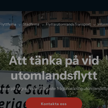
Flyttfirma
Städfirma
Flytta utomlands
Transport
Infor
Att tänka på vid
utomlandsflytt
å svar på några av de viktigaste frågorna kring utomlandsfly
Kontakta oss