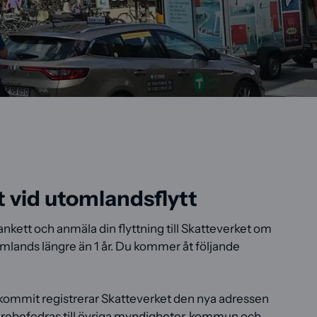
 vid utomlandsflytt
lankett och anmäla din flyttning till Skatteverket om
omlands längre än 1 år. Du kommer åt följande
nkommit registrerar Skatteverket den nya adressen
arebefodras till övriga myndigheter, kommun och