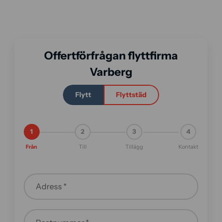
Offertförfrågan flyttfirma
Varberg
Flytt
Flyttstäd
1
2
3
4
Från
Till
Tillägg
Kontakt
Adress *