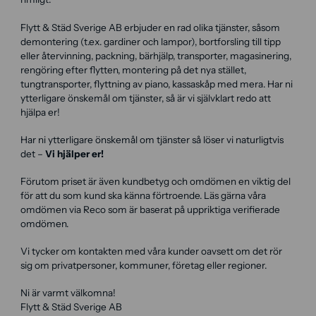
Flytt & Städ Sverige AB erbjuder en rad olika tjänster, såsom
demontering (t.ex. gardiner och lampor), bortforsling till tipp
eller återvinning, packning, bärhjälp, transporter, magasinering,
rengöring efter flytten, montering på det nya stället,
tungtransporter, flyttning av piano, kassaskåp med mera. Har ni
ytterligare önskemål om tjänster, så är vi självklart redo att
hjälpa er!
Har ni ytterligare önskemål om tjänster så löser vi naturligtvis
det –
Vi hjälper er!
Förutom priset är även kundbetyg och omdömen en viktig del
för att du som kund ska känna förtroende. Läs gärna våra
omdömen via Reco som är baserat på uppriktiga verifierade
omdömen.
Vi tycker om kontakten med våra kunder oavsett om det rör
sig om privatpersoner, kommuner, företag eller regioner.
Ni är varmt välkomna!
Flytt & Städ Sverige AB