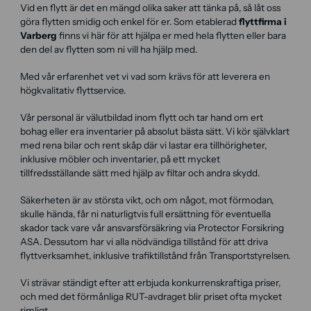
Vid en flytt är det en mängd olika saker att tänka på, så låt oss
göra flytten smidig och enkel för er. Som etablerad
flyttfirma i
Varberg
finns vi här för att hjälpa er med hela flytten eller bara
den del av flytten som ni vill ha hjälp med.
Med vår erfarenhet vet vi vad som krävs för att leverera en
högkvalitativ flyttservice.
Vår personal är välutbildad inom flytt och tar hand om ert
bohag eller era inventarier på absolut bästa sätt. Vi kör självklart
med rena bilar och rent skåp där vi lastar era tillhörigheter,
inklusive möbler och inventarier, på ett mycket
tillfredsställande sätt med hjälp av filtar och andra skydd.
Säkerheten är av största vikt, och om något, mot förmodan,
skulle hända, får ni naturligtvis full ersättning för eventuella
skador tack vare vår ansvarsförsäkring via Protector Forsikring
ASA. Dessutom har vi alla nödvändiga tillstånd för att driva
flyttverksamhet, inklusive trafiktillstånd från Transportstyrelsen.
Vi strävar ständigt efter att erbjuda konkurrenskraftiga priser,
och med det förmånliga RUT-avdraget blir priset ofta mycket
rimligt.