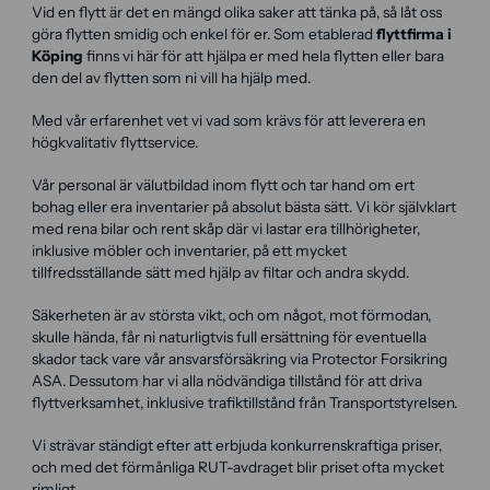
Vid en flytt är det en mängd olika saker att tänka på, så låt oss
göra flytten smidig och enkel för er. Som etablerad
flyttfirma i
Köping
finns vi här för att hjälpa er med hela flytten eller bara
den del av flytten som ni vill ha hjälp med.
Med vår erfarenhet vet vi vad som krävs för att leverera en
högkvalitativ flyttservice.
Vår personal är välutbildad inom flytt och tar hand om ert
bohag eller era inventarier på absolut bästa sätt. Vi kör självklart
med rena bilar och rent skåp där vi lastar era tillhörigheter,
inklusive möbler och inventarier, på ett mycket
tillfredsställande sätt med hjälp av filtar och andra skydd.
Säkerheten är av största vikt, och om något, mot förmodan,
skulle hända, får ni naturligtvis full ersättning för eventuella
skador tack vare vår ansvarsförsäkring via Protector Forsikring
ASA. Dessutom har vi alla nödvändiga tillstånd för att driva
flyttverksamhet, inklusive trafiktillstånd från Transportstyrelsen.
Vi strävar ständigt efter att erbjuda konkurrenskraftiga priser,
och med det förmånliga RUT-avdraget blir priset ofta mycket
rimligt.