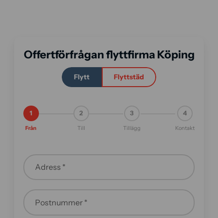
Offertförfrågan flyttfirma Köping
Flytt
Flyttstäd
1
2
3
4
Från
Till
Tillägg
Kontakt
Adress *
Postnummer *