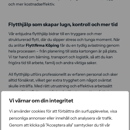
och mer kostnadseffektiv.
Flytthjälp som skapar lugn, kontroll och mer tid
Vår erbjudna flytthjälp bidrar till en tryggare och mer
strukturerad flytt, där du slipper stress och tunga moment. När
du anlitar
Flyttfirma Köping
får du en tydlig avlastning genom
hela processen – från planering till sista kartongen är på plats.
Vi tar hand om bärning, transport och logistik, så att du kan
frigöra tid till arbete, familj och andra viktiga saker.
All flytthjälp utförs professionellt av erfaren personal och sker
alltid försäkrat, vilket ger extra trygghet om något oväntat
skulle inträffa. Med rätt utrustning och effektiva arbetssätt
genomför vi flytten smidigt och säkert, oavsett omfattning.
Vi värnar om din integritet
För privatpersoner blir flytten dessutom prisvärd tack vare
RUT-avdraget, som sänker arbetskostnaden utan krångel.
Vi använder cookies för att förbättra din surfupplevelse, visa
Resultatet är en enkel, trygg och kostnadseffektiv flytt i Köping
personliga annonser eller innehåll och analysera vår trafik.
– precis som det ska vara.
Genom att klicka på "Acceptera alla" samtycker du till vår