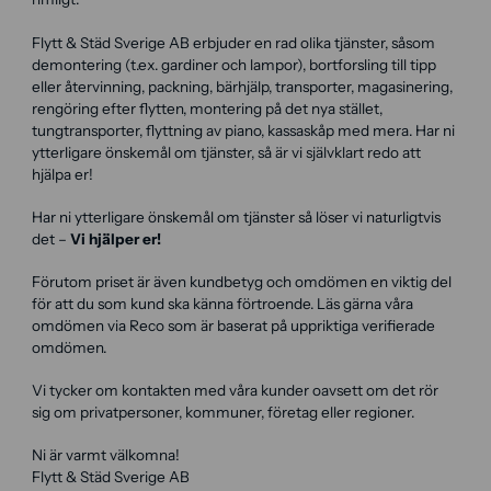
Flytt & Städ Sverige AB erbjuder en rad olika tjänster, såsom
demontering (t.ex. gardiner och lampor), bortforsling till tipp
eller återvinning, packning, bärhjälp, transporter, magasinering,
rengöring efter flytten, montering på det nya stället,
tungtransporter, flyttning av piano, kassaskåp med mera. Har ni
ytterligare önskemål om tjänster, så är vi självklart redo att
hjälpa er!
Har ni ytterligare önskemål om tjänster så löser vi naturligtvis
det –
Vi hjälper er!
Förutom priset är även kundbetyg och omdömen en viktig del
för att du som kund ska känna förtroende. Läs gärna våra
omdömen via Reco som är baserat på uppriktiga verifierade
omdömen.
Vi tycker om kontakten med våra kunder oavsett om det rör
sig om privatpersoner, kommuner, företag eller regioner.
Ni är varmt välkomna!
Flytt & Städ Sverige AB