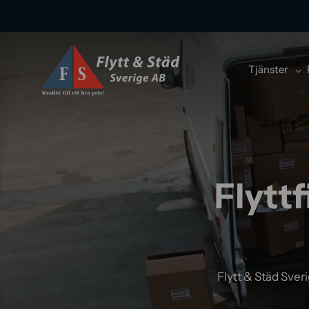
Tjänster
Flytt
Flytt & Städ Sveri