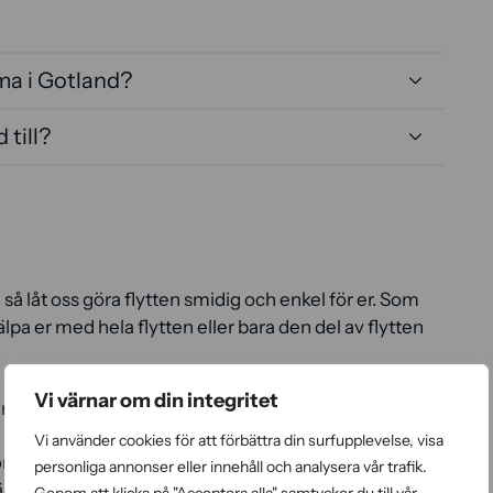
rma i Gotland?
 till?
, så låt oss göra flytten smidig och enkel för er. Som
jälpa er med hela flytten eller bara den del av flytten
Vi värnar om din integritet
rera en högkvalitativ flyttservice.
Vi använder cookies för att förbättra din surfupplevelse, visa
om ert bohag eller era inventarier på absolut bästa
personliga annonser eller innehåll och analysera vår trafik.
r vi lastar era tillhörigheter, inklusive möbler och