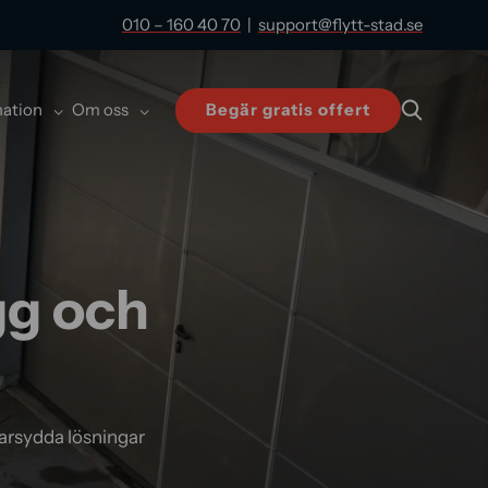
010 – 160 40 70
|
support@flytt-stad.se
mation
Om oss
Begär gratis offert
gg och
ddarsydda lösningar