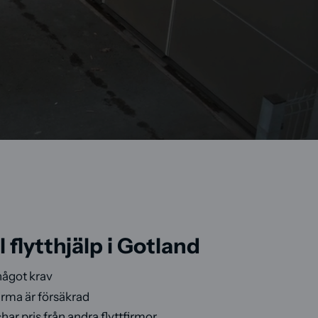
 flytthjälp i Gotland
 något krav
firma är försäkrad
har pris från andra flyttfirmor