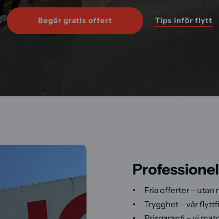
Tips inför flytt
Begär gratis offert
Professionell
Fria offerter – utan
Trygghet – vår flytt
Prisgaranti – vi matc