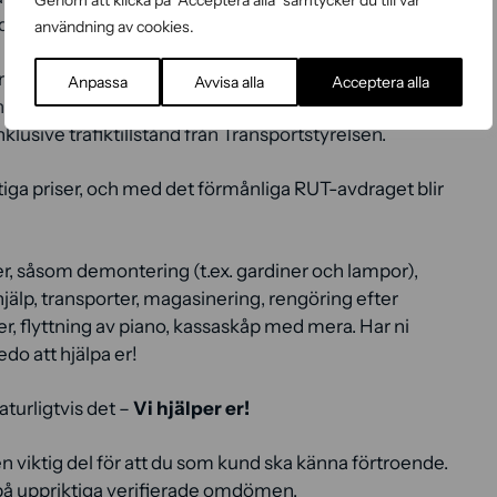
Genom att klicka på "Acceptera alla" samtycker du till vår
d hjälp av filtar och andra skydd.
användning av cookies.
modan, skulle hända, får ni naturligtvis full ersättning
Anpassa
Avvisa alla
Acceptera alla
ng via Protector Forsikring ASA. Dessutom har vi alla
nklusive trafiktillstånd från Transportstyrelsen.
ftiga priser, och med det förmånliga RUT-avdraget blir
ter, såsom demontering (t.ex. gardiner och lampor),
rhjälp, transporter, magasinering, rengöring efter
er, flyttning av piano, kassaskåp med mera. Har ni
edo att hjälpa er!
aturligtvis det –
Vi hjälper er!
viktig del för att du som kund ska känna förtroende.
på uppriktiga verifierade omdömen.