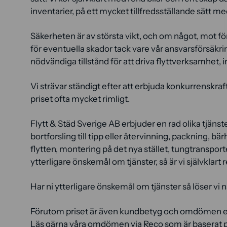
inventarier, på ett mycket tillfredsställande sätt me
Säkerheten är av största vikt, och om något, mot för
för eventuella skador tack vare vår ansvarsförsäkri
nödvändiga tillstånd för att driva flyttverksamhet, i
Vi strävar ständigt efter att erbjuda konkurrenskra
priset ofta mycket rimligt.
Flytt & Städ Sverige AB erbjuder en rad olika tjäns
bortforsling till tipp eller återvinning, packning, bä
flytten, montering på det nya stället, tungtransport
ytterligare önskemål om tjänster, så är vi självklart r
Har ni ytterligare önskemål om tjänster så löser vi n
Förutom priset är även kundbetyg och omdömen en 
Läs gärna våra omdömen via Reco som är baserat 