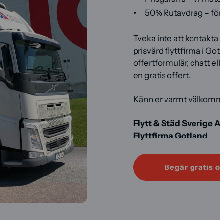
50% Rutavdrag – för 
Tveka inte att kontakta 
prisvärd flyttfirma i Go
offertformulär, chatt e
en gratis offert.
Känn er varmt välkom
Flytt & Städ Sverige 
Flyttfirma Gotland
Begär gratis o