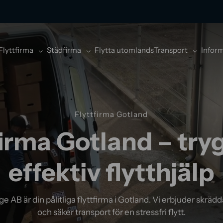
Flyttfirma
Städfirma
Flytta utomlands
Transport
Infor
Flyttfirma Gotland
firma Gotland – try
effektiv flytthjälp
ge AB är din pålitliga flyttfirma i Gotland. Vi erbjuder skrä
och säker transport för en stressfri flytt.