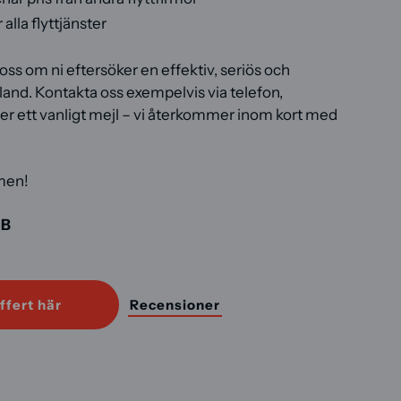
alla flyttjänster
oss om ni eftersöker en effektiv, seriös och
tland. Kontakta oss exempelvis via telefon,
ller ett vanligt mejl – vi återkommer inom kort med
men!
AB
ffert här
Recensioner