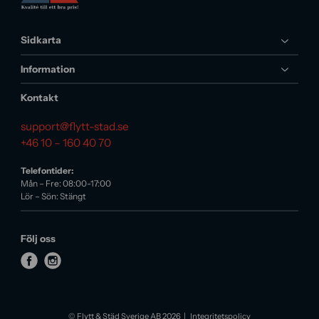
Sidkarta
Information
Kontakt
support@flytt-stad.se
+46 10 – 160 40 70
Telefontider:
Mån – Fre: 08:00-17:00
Lör – Sön: Stängt
Följ oss
f
i
a
n
c
s
e
t
© Flytt & Städ Sverige AB 2026
Integritetspolicy