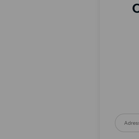
O
Adress