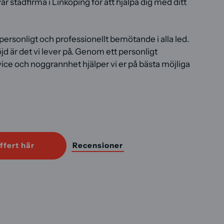
r städfirma i Linköping för att hjälpa dig med ditt
 personligt och professionellt bemötande i alla led.
jd är det vi lever på. Genom ett personligt
ce och noggrannhet hjälper vi er på bästa möjliga
B
ffert här
Recensioner