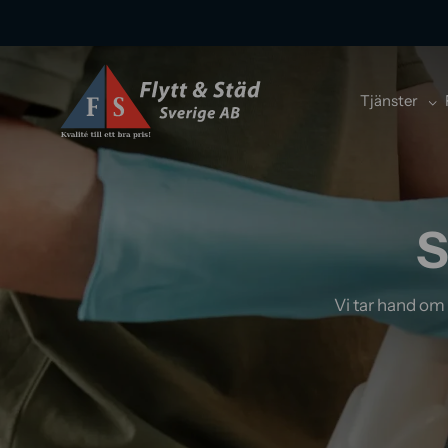
Tjänster
S
Vi tar hand om d