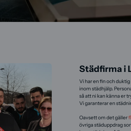
Städfirma i 
Vi har en fin och dukti
inom städhjälp. Person
så att ni kan känna er t
Vi garanterar en städni
Oavsett om det gäller
f
övriga städuppdrag som