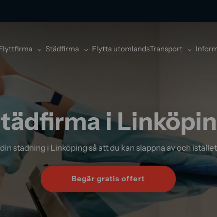
Flyttfirma
Städfirma
Flytta utomlands
Transport
Infor
tädfirma i Linköpi
in städning i Linköping så att du kan slappna av och istället f
Begär gratis offert