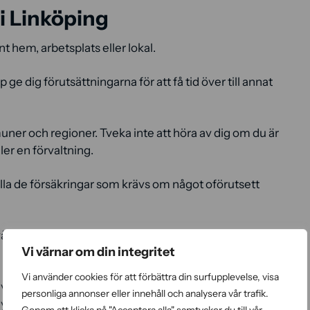
i Linköping
nt hem, arbetsplats eller lokal.
ge dig förutsättningarna för att få tid över till annat
ner och regioner. Tveka inte att höra av dig om du är
ler en förvaltning.
 alla de försäkringar som krävs om något oförutsett
år hemsida. Det går också bra att ringa oss, mejla till
Vi värnar om din integritet
Vi använder cookies för att förbättra din surfupplevelse, visa
rivatpersoner med 50% tack vare RUT-avdraget, vilket
personliga annonser eller innehåll och analysera vår trafik.
myndigheten.