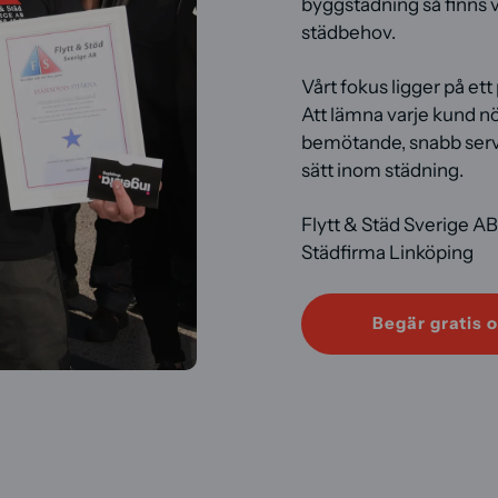
byggstädning så finns vå
städbehov.
Vårt fokus ligger på ett
Att lämna varje kund nö
bemötande, snabb servi
sätt inom städning.
Flytt & Städ Sverige A
Städfirma Linköping
Begär gratis o