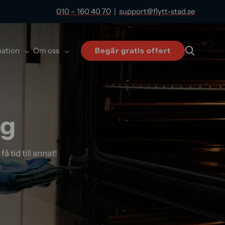
010 – 160 40 70
|
support@flytt-stad.se
mation
Om oss
Begär gratis offert
ng
å tid till annat!