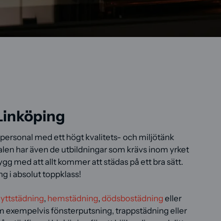
Linköping
g personal med ett högt kvalitets- och miljötänk
alen har även de utbildningar som krävs inom yrket
rygg med att allt kommer att städas på ett bra sätt.
ng i absolut toppklass!
lyttstädning
,
hemstädning
,
dödsbostädning
eller
 exempelvis fönsterputsning, trappstädning eller