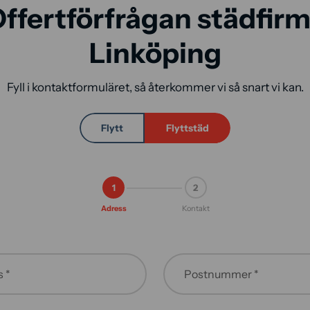
ffertförfrågan städfir
Linköping
Fyll i kontaktformuläret, så återkommer vi så snart vi kan.
Flytt
Flyttstäd
1
2
Adress
Kontakt
 *
Postnummer *