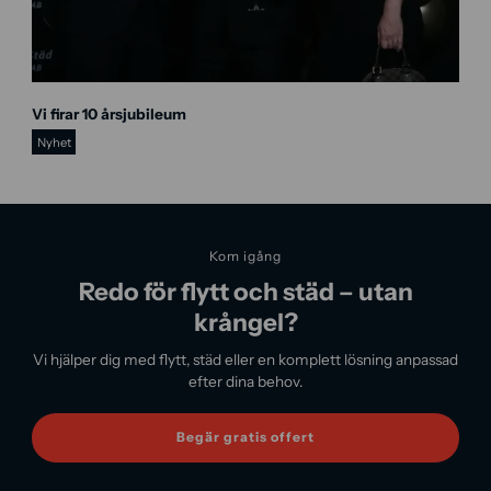
-
a
v
d
r
n
a
Vi firar 10 årsjubileum
e
g
w
Nyhet
s
-
i
m
g
Kom igång
-
Redo för flytt och städ – utan
1
krångel?
Vi hjälper dig med flytt, städ eller en komplett lösning anpassad
efter dina behov.
Begär gratis offert