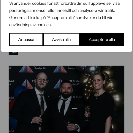
Vi använder cookies för att förbättra din surfupplevelse, visa
personliga annonser eller innehåll och analysera vår trafik.
Genom att klicka på "Acceptera alla" samtycker du till vår
användning av cookies.
S
Anpassa
Avvisa alla
Acceptera alla
RUT-avdraget reducerar arbetskostnaden med 50 procent
k
a
Tips
t
t
e
v
e
r
k
e
t
-
R
U
T