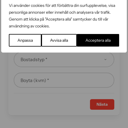
Vi använder cookies för att förbättra din surfupplevelse, visa
personliga annonser eller innehåll och analysera vår trafik.
Postnummer *
Genom att klicka på "Acceptera alla" samtycker du till vår
användning av cookies.
Stad *
Anpassa
Avvisa alla
Acceptera alla
Boyta (kvm) *
Nästa