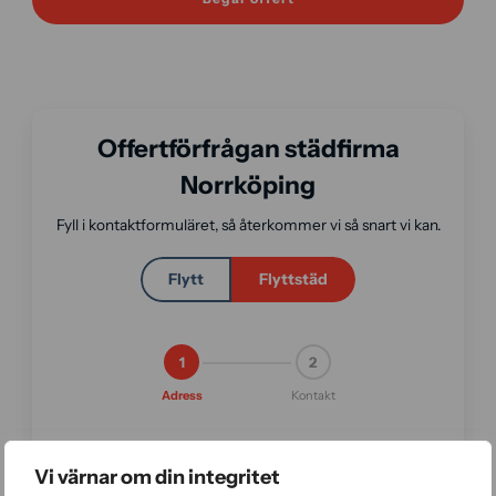
Offertförfrågan städfirma
Norrköping
Fyll i kontaktformuläret, så återkommer vi så snart vi kan.
Flytt
Flyttstäd
1
2
Adress
Kontakt
Vi värnar om din integritet
Adress *