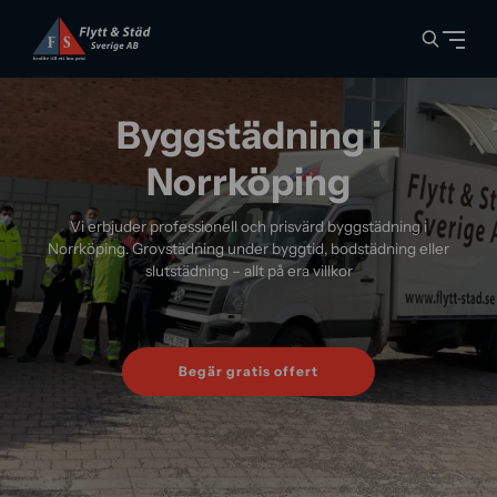
Byggstädning i
Norrköping
Vi erbjuder professionell och prisvärd byggstädning i
Norrköping. Grovstädning under byggtid, bodstädning eller
slutstädning – allt på era villkor
Begär gratis offert