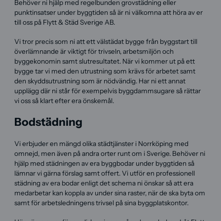
Behöver ni hjälp med regelbunden grovstädning eller
punktinsatser under byggtiden så är ni välkomna att höra av er
till oss på Flytt & Städ Sverige AB.
Vi tror precis som ni att ett välstädat bygge från byggstart till
överlämnande är viktigt för trivseln, arbetsmiljön och
byggekonomin samt slutresultatet. När vi kommer ut på ett
bygge tar vi med den utrustning som krävs för arbetet samt
den skyddsutrustning som är nödvändig. Har ni ett annat
upplägg där ni står för exempelvis byggdammsugare så rättar
vi oss så klart efter era önskemål.
Bodstädning
Vi erbjuder en mängd olika städtjänster i Norrköping med
omnejd, men även på andra orter runt om i Sverige. Behöver ni
hjälp med städningen av era byggbodar under byggtiden så
lämnar vi gärna förslag samt offert. Vi utför en professionell
städning av era bodar enligt det schema ni önskar så att era
medarbetar kan koppla av under sina raster, när de ska byta om
samt för arbetsledningens trivsel på sina byggplatskontor.