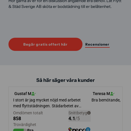
Hör gärna av er för en diskussion angående era behov. Låt Flytt
& Städ Sverige AB sköta er bodstädning till er belåtenhet.
Begär gratis offert här
Recensioner
Så här säger våra kunder