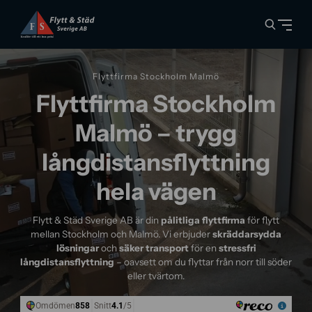
Flyttfirma Stockholm Malmö
Flyttfirma Stockholm
Malmö – trygg
långdistansflyttning
hela vägen
Flytt & Städ Sverige AB är din
pålitliga flyttfirma
för flytt
mellan Stockholm och Malmö. Vi erbjuder
skräddarsydda
lösningar
och
säker transport
för en
stressfri
långdistansflyttning
– oavsett om du flyttar från norr till söder
eller tvärtom.