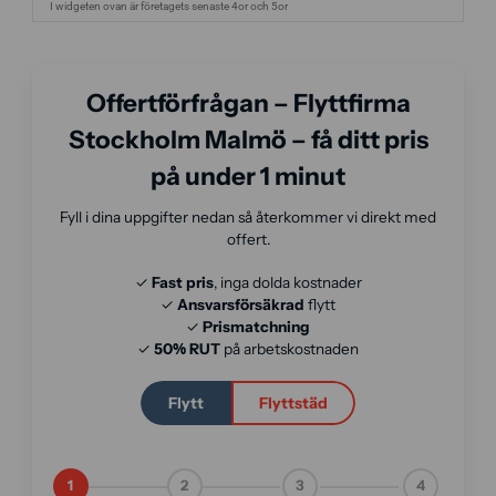
Offertförfrågan – Flyttfirma
Stockholm Malmö – få ditt pris
på under 1 minut
Fyll i dina uppgifter nedan så återkommer vi direkt med
offert.
✓
Fast pris
, inga dolda kostnader
✓
Ansvarsförsäkrad
flytt
✓
Prismatchning
✓
50% RUT
på arbetskostnaden
Flytt
Flyttstäd
1
2
3
4