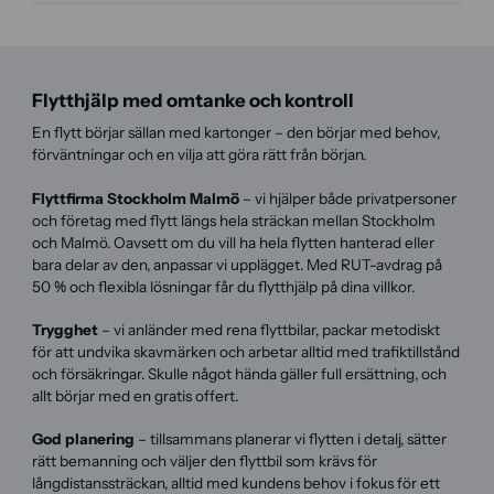
Flytthjälp med omtanke och kontroll
En flytt börjar sällan med kartonger – den börjar med behov,
förväntningar och en vilja att göra rätt från början.
Flyttfirma Stockholm Malmö
– vi hjälper både privatpersoner
och företag med flytt längs hela sträckan mellan Stockholm
och Malmö. Oavsett om du vill ha hela flytten hanterad eller
bara delar av den, anpassar vi upplägget. Med RUT-avdrag på
50 % och flexibla lösningar får du flytthjälp på dina villkor.
Trygghet
– vi anländer med rena flyttbilar, packar metodiskt
för att undvika skavmärken och arbetar alltid med trafiktillstånd
och försäkringar. Skulle något hända gäller full ersättning, och
allt börjar med en gratis offert.
God planering
– tillsammans planerar vi flytten i detalj, sätter
rätt bemanning och väljer den flyttbil som krävs för
långdistanssträckan, alltid med kundens behov i fokus för ett