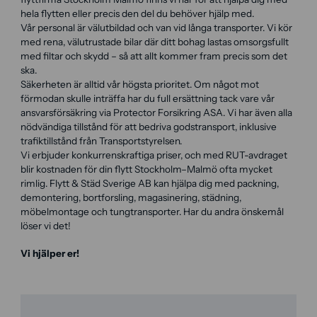
hela flytten eller precis den del du behöver hjälp med.
Vår personal är välutbildad och van vid långa transporter. Vi kör
med rena, välutrustade bilar där ditt bohag lastas omsorgsfullt
med filtar och skydd – så att allt kommer fram precis som det
ska.
Säkerheten är alltid vår högsta prioritet. Om något mot
förmodan skulle inträffa har du full ersättning tack vare vår
ansvarsförsäkring via Protector Forsikring ASA. Vi har även alla
nödvändiga tillstånd för att bedriva godstransport, inklusive
trafiktillstånd från Transportstyrelsen.
Vi erbjuder konkurrenskraftiga priser, och med RUT-avdraget
blir kostnaden för din flytt Stockholm–Malmö ofta mycket
rimlig. Flytt & Städ Sverige AB kan hjälpa dig med packning,
demontering, bortforsling, magasinering, städning,
möbelmontage och tungtransporter. Har du andra önskemål
löser vi det!
Vi hjälper er!