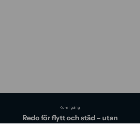
Kom igång
Redo för flytt och städ – utan
krångel?
Vi hjälper dig med flytt, städ eller en komplett lösning anpassad